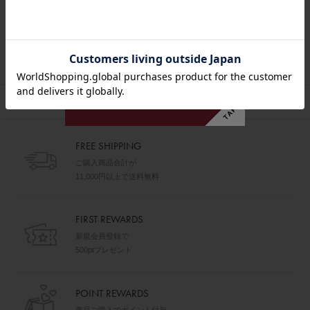
【loni】Dew ring/ボリュームデザインリング
¥6,600
¥1,980
(税込)
(税込)
70%OFF
セール
並べ替え
FREE SHIPPING
ご購入商品合計が
11,000円以上で送料無料
FIRST REWARDS
新規会員登録で
500ptプレゼント
POINT REWARDS